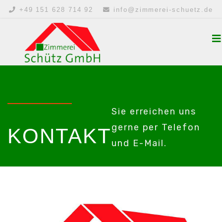
+49 151 628 714 92
info@zimmerei-schuetz.de
Sie erreichen uns
gerne per Telefon
KONTAKT
und E-Mail.